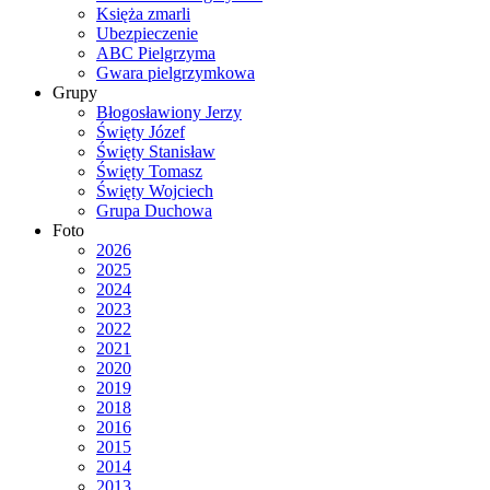
Księża zmarli
Ubezpieczenie
ABC Pielgrzyma
Gwara pielgrzymkowa
Grupy
Błogosławiony Jerzy
Święty Józef
Święty Stanisław
Święty Tomasz
Święty Wojciech
Grupa Duchowa
Foto
2026
2025
2024
2023
2022
2021
2020
2019
2018
2016
2015
2014
2013