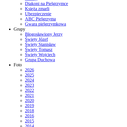
Diakoni na Pielgrzymce
Księża zmarli
Ubezpieczenie
ABC Pielgrzyma
Gwara pielgrzymkowa
Grupy
Błogosławiony Jerzy
Święty Józef
Święty Stanisław
Święty Tomasz
Święty Wojciech
Grupa Duchowa
Foto
2026
2025
2024
2023
2022
2021
2020
2019
2018
2016
2015
2014