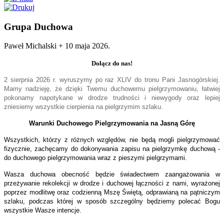
Grupa Duchowa
Paweł Michalski +
10 maja 2026
.
Dołącz do nas!
2 sierpnia 2026 r. wyruszymy po raz XLIV do tronu Pani Jasnogórskiej.
Mamy nadzieję, że dzięki Twemu duchowemu pielgrzymowaniu, łatwiej
pokonamy napotykane w drodze trudności i niewygody oraz lepiej
zniesiemy wszystkie cierpienia na pielgrzymim szlaku.
Warunki Duchowego Pielgrzymowania na Jasną Górę
Wszystkich, którzy z różnych względów, nie będą mogli pielgrzymować
fizycznie, zachęcamy do dokonywania zapisu na pielgrzymkę duchową -
do duchowego pielgrzymowania wraz z pieszymi pielgrzymami.
Wasza duchowa obecność będzie świadectwem zaangażowania w
przeżywanie rekolekcji w drodze i duchowej łączności z nami, wyrażonej
poprzez modlitwę oraz codzienną Mszę Świętą, odprawianą na pątniczym
szlaku, podczas której w sposób szczególny będziemy polecać Bogu
wszystkie Wasze intencje.