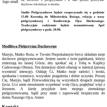
duchowe rekolekcje w drodze.
Studio Pielgrzymkowe będzie rozpoczynało się o godzinie
15.00 Koronką do Miłosierdzia Bożego, relacja z trasy
pielgrzymkowej i Konferencja Ojca Duchownego.
Tradycyjnie codziennie będzie transmitowany Apel
pielgrzymkowy o godz. 20.00.
Modlitwa Pielgrzyma Duchowego
Maryjo, Matko Boża, w Twoim Niepokalanym Sercu składam moje
duchowe pielgrzymowanie. Jestem razem z tymi pątnikami, którzy
zmierzają ku Jasnej Górze, aby spotkać się z Tobą w Kaplicy
Cudownego Obrazu. Ten dzisiejszy dzień ofiaruję w intencji (proszę
wymienić intencję). Oddaję Ci, Matko moje radości i troski,
spotkania i rozmowy, wszystkie pragnienia i dobre uczynki. Proszę
Cię, Maryjo, bądź Przewodniczką na wszystkich drogach mojego
życia. Ucz mnie nieustannie wypełniać wolę Ojca, pogłębiać więź z
Jezusem. A kiedy przyjdzie kres mojego ziemskiego
pielgrzymowania, bądź przy mnie i zaprowadź bezpiecznie do
domu Naszego Ojca. Amen
Kontakt