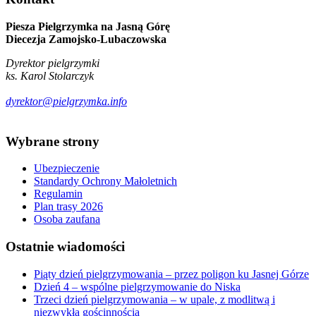
Piesza Pielgrzymka na Jasną Górę
Diecezja Zamojsko-Lubaczowska
Dyrektor pielgrzymki
ks. Karol Stolarczyk
dyrektor@pielgrzymka.info
Wybrane
strony
Ubezpieczenie
Standardy Ochrony Małoletnich
Regulamin
Plan trasy 2026
Osoba zaufana
Ostatnie
wiadomości
Piąty dzień pielgrzymowania – przez poligon ku Jasnej Górze
Dzień 4 – wspólne pielgrzymowanie do Niska
Trzeci dzień pielgrzymowania – w upale, z modlitwą i
niezwykłą gościnnością