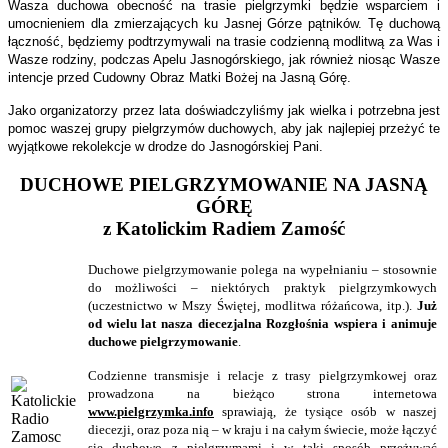
Wasza duchowa obecność na trasie pielgrzymki będzie wsparciem i
umocnieniem dla zmierzających ku Jasnej Górze pątników. Tę duchową
łączność, będziemy podtrzymywali na trasie codzienną modlitwą za Was i
Wasze rodziny, podczas Apelu Jasnogórskiego, jak również niosąc Wasze
intencje przed Cudowny Obraz Matki Bożej na Jasną Górę.
Jako organizatorzy przez lata doświadczyliśmy jak wielka i potrzebna jest
pomoc waszej grupy pielgrzymów duchowych, aby jak najlepiej przeżyć te
wyjątkowe rekolekcje w drodze do Jasnogórskiej Pani.
DUCHOWE PIELGRZYMOWANIE NA JASNĄ
GÓRĘ
z Katolickim Radiem Zamość
Duchowe pielgrzymowanie polega na wypełnianiu – stosownie
do możliwości – niektórych praktyk pielgrzymkowych
(uczestnictwo w Mszy Świętej, modlitwa różańcowa, itp.).
Już
od wielu lat nasza diecezjalna Rozgłośnia wspiera i animuje
duchowe pielgrzymowanie
.
Codzienne transmisje i relacje z trasy pielgrzymkowej oraz
prowadzona na bieżąco strona internetowa
www.pielgrzymka.info
sprawiają, że tysiące osób w naszej
diecezji, oraz poza nią – w kraju i na całym świecie, może łączyć
się duchowo z pielgrzymami i w taki sposób przeżywać