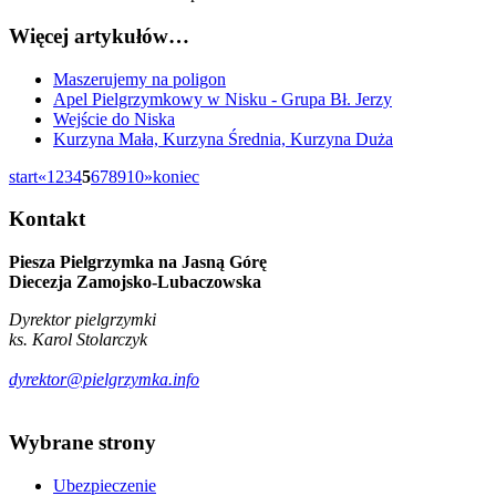
Więcej artykułów…
Maszerujemy na poligon
Apel Pielgrzymkowy w Nisku - Grupa Bł. Jerzy
Wejście do Niska
Kurzyna Mała, Kurzyna Średnia, Kurzyna Duża
start
«
1
2
3
4
5
6
7
8
9
10
»
koniec
Kontakt
Piesza Pielgrzymka na Jasną Górę
Diecezja Zamojsko-Lubaczowska
Dyrektor pielgrzymki
ks. Karol Stolarczyk
dyrektor@pielgrzymka.info
Wybrane
strony
Ubezpieczenie