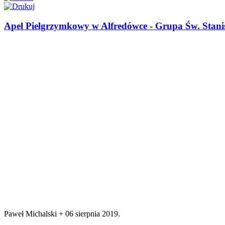
Apel Pielgrzymkowy w Alfredówce - Grupa Św. Stani
Paweł Michalski +
06 sierpnia 2019
.