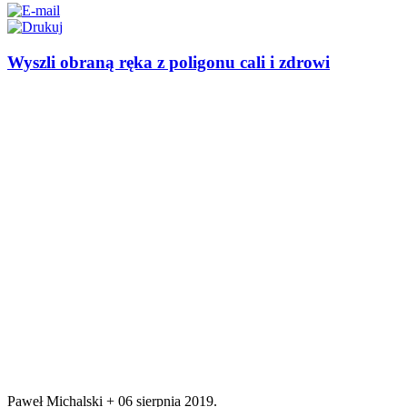
Wyszli obraną ręka z poligonu cali i zdrowi
Paweł Michalski +
06 sierpnia 2019
.