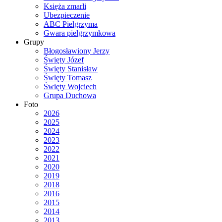
Księża zmarli
Ubezpieczenie
ABC Pielgrzyma
Gwara pielgrzymkowa
Grupy
Błogosławiony Jerzy
Święty Józef
Święty Stanisław
Święty Tomasz
Święty Wojciech
Grupa Duchowa
Foto
2026
2025
2024
2023
2022
2021
2020
2019
2018
2016
2015
2014
2013