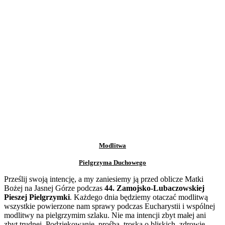
Modlitwa
Pielgrzyma Duchowego
Prześlij swoją intencję, a my zaniesiemy ją przed oblicze Matki
Bożej na Jasnej Górze podczas
44. Zamojsko-Lubaczowskiej
Pieszej Pielgrzymki
. Każdego dnia będziemy otaczać modlitwą
wszystkie powierzone nam sprawy podczas Eucharystii i wspólnej
modlitwy na pielgrzymim szlaku. Nie ma intencji zbyt małej ani
zbyt trudnej. Podziękowanie, prośba, troska o bliskich, zdrowie,