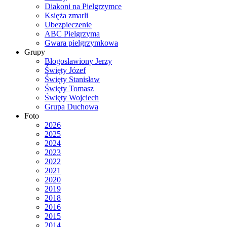
Diakoni na Pielgrzymce
Księża zmarli
Ubezpieczenie
ABC Pielgrzyma
Gwara pielgrzymkowa
Grupy
Błogosławiony Jerzy
Święty Józef
Święty Stanisław
Święty Tomasz
Święty Wojciech
Grupa Duchowa
Foto
2026
2025
2024
2023
2022
2021
2020
2019
2018
2016
2015
2014