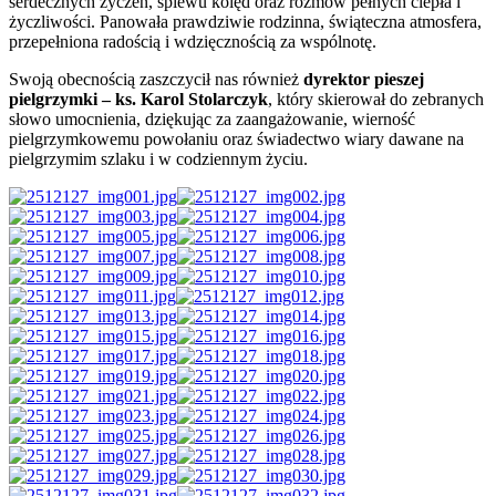
serdecznych życzeń, śpiewu kolęd oraz rozmów pełnych ciepła i
życzliwości. Panowała prawdziwie rodzinna, świąteczna atmosfera,
przepełniona radością i wdzięcznością za wspólnotę.
Swoją obecnością zaszczycił nas również
dyrektor pieszej
pielgrzymki – ks. Karol Stolarczyk
, który skierował do zebranych
słowo umocnienia, dziękując za zaangażowanie, wierność
pielgrzymkowemu powołaniu oraz świadectwo wiary dawane na
pielgrzymim szlaku i w codziennym życiu.