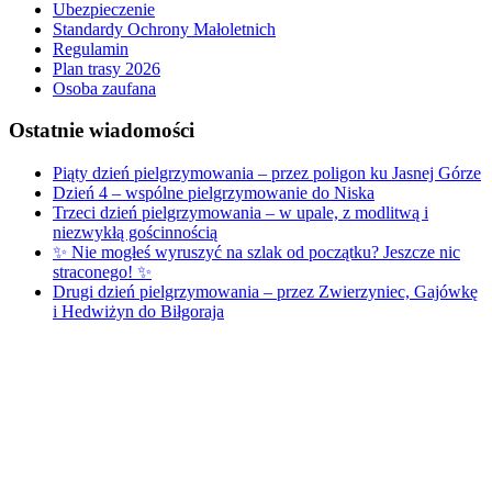
Ubezpieczenie
Standardy Ochrony Małoletnich
Regulamin
Plan trasy 2026
Osoba zaufana
Ostatnie
wiadomości
Piąty dzień pielgrzymowania – przez poligon ku Jasnej Górze
Dzień 4 – wspólne pielgrzymowanie do Niska
Trzeci dzień pielgrzymowania – w upale, z modlitwą i
niezwykłą gościnnością
✨ Nie mogłeś wyruszyć na szlak od początku? Jeszcze nic
straconego! ✨
Drugi dzień pielgrzymowania – przez Zwierzyniec, Gajówkę
i Hedwiżyn do Biłgoraja