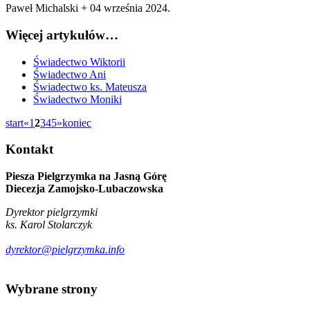
Paweł Michalski +
04 września 2024
.
Więcej artykułów…
Świadectwo Wiktorii
Świadectwo Ani
Świadectwo ks. Mateusza
Świadectwo Moniki
start
«
1
2
3
4
5
»
koniec
Kontakt
Piesza Pielgrzymka na Jasną Górę
Diecezja Zamojsko-Lubaczowska
Dyrektor pielgrzymki
ks. Karol Stolarczyk
dyrektor@pielgrzymka.info
Wybrane
strony