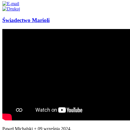
Świadectwo Marioli
Paweł Michalski +
09 września 2024
.