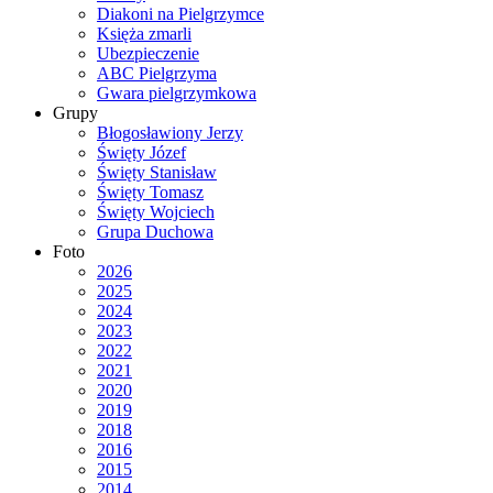
Diakoni na Pielgrzymce
Księża zmarli
Ubezpieczenie
ABC Pielgrzyma
Gwara pielgrzymkowa
Grupy
Błogosławiony Jerzy
Święty Józef
Święty Stanisław
Święty Tomasz
Święty Wojciech
Grupa Duchowa
Foto
2026
2025
2024
2023
2022
2021
2020
2019
2018
2016
2015
2014