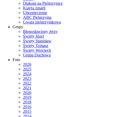
Diakoni na Pielgrzymce
Księża zmarli
Ubezpieczenie
ABC Pielgrzyma
Gwara pielgrzymkowa
Grupy
Błogosławiony Jerzy
Święty Józef
Święty Stanisław
Święty Tomasz
Święty Wojciech
Grupa Duchowa
Foto
2026
2025
2024
2023
2022
2021
2020
2019
2018
2016
2015
2014