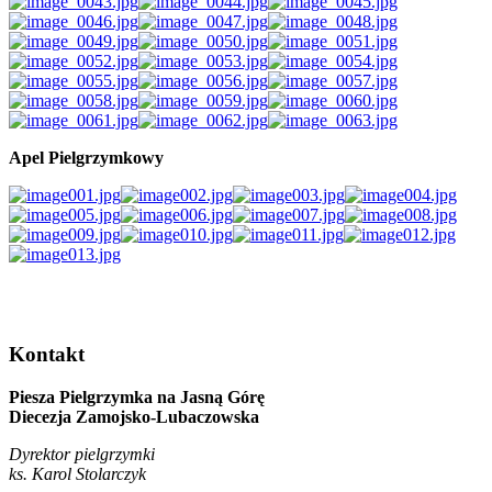
Apel Pielgrzymkowy
AdmirorGallery 4.5.0
, author/s
Vasiljevski
&
Kekeljevic
.
Kontakt
Piesza Pielgrzymka na Jasną Górę
Diecezja Zamojsko-Lubaczowska
Dyrektor pielgrzymki
ks. Karol Stolarczyk