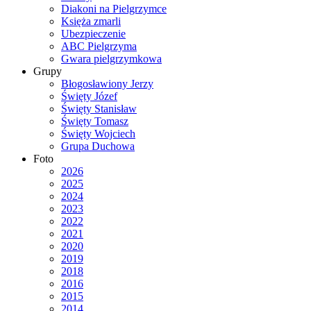
Diakoni na Pielgrzymce
Księża zmarli
Ubezpieczenie
ABC Pielgrzyma
Gwara pielgrzymkowa
Grupy
Błogosławiony Jerzy
Święty Józef
Święty Stanisław
Święty Tomasz
Święty Wojciech
Grupa Duchowa
Foto
2026
2025
2024
2023
2022
2021
2020
2019
2018
2016
2015
2014