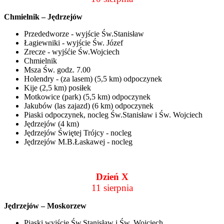
Chmielnik – Jędrzejów
Przededworze - wyjście Św.Stanisław
Łagiewniki - wyjście Św. Józef
Zrecze - wyjśćie Św.Wojciech
Chmielnik
Msza Św. godz. 7.00
Holendry - (za lasem) (5,5 km) odpoczynek
Kije (2,5 km) posiłek
Motkowice (park) (5,5 km) odpoczynek
Jakubów (las zajazd) (6 km) odpoczynek
Piaski odpoczynek, nocleg Św.Stanisław i Św. Wojciech
Jędrzejów (4 km)
Jędrzejów Świętej Trójcy - nocleg
Jędrzejów M.B.Łaskawej - nocleg
Dzień X
11 sierpnia
Jędrzejów – Moskorzew
Piaski wyjście Św.Stanisław i Św. Wojciech