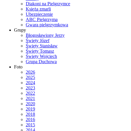
Diakoni na Pielgrzymce
Księża zmarli
Ubezpieczenie
ABC Pielgrzyma
Gwara pielgrzymkowa
Grupy
Błogosławiony Jerzy
Święty Józef
Święty Stanisław
Święty Tomasz
Święty Wojciech
Grupa Duchowa
Foto
2026
2025
2024
2023
2022
2021
2020
2019
2018
2016
2015
2014