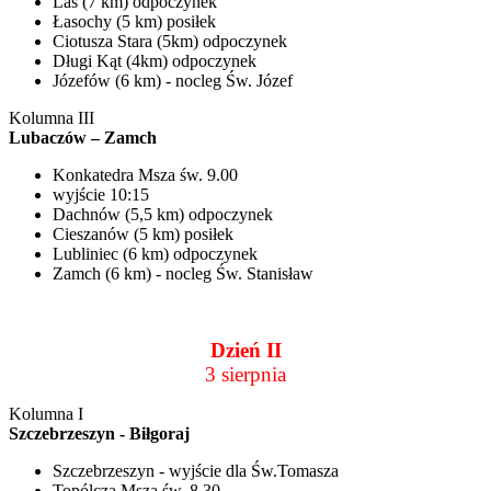
Las (7 km) odpoczynek
Łasochy (5 km) posiłek
Ciotusza Stara (5km) odpoczynek
Długi Kąt (4km) odpoczynek
Józefów (6 km) - nocleg Św. Józef
Kolumna III
Lubaczów – Zamch
Konkatedra Msza św. 9.00
wyjście 10:15
Dachnów (5,5 km) odpoczynek
Cieszanów (5 km) posiłek
Lubliniec (6 km) odpoczynek
Zamch (6 km) - nocleg Św. Stanisław
Dzień II
3 sierpnia
Kolumna I
Szczebrzeszyn - Biłgoraj
Szczebrzeszyn - wyjście dla Św.Tomasza
Topólcza Msza św. 8.30