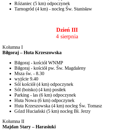
Różaniec (5 km) odpoczynek
Tarnogród (4 km) - nocleg Św. Stanisław
Dzień III
4 sierpnia
Kolumna I
Biłgoraj – Huta Krzeszowska
Biłgoraj - kościół WNMP
Biłgoraj - kościół pw. Św. Magdaleny
Msza św. - 8.30
wyjście 9.40
Sól kościół (4 km) odpoczynek
Sól (boisko) (4 km) posiłek
Parking - las (6 km) odpoczynek
Huta Nowa (6 km) odpoczynek
Huta Krzeszowska (4 km) nocleg Św. Tomasz
Gózd Huciański (5 km) nocleg Bł. Jerzy
Kolumna II
Majdan Stary – Harasiuki