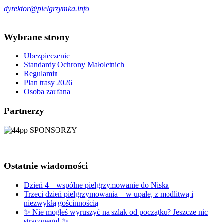
dyrektor@pielgrzymka.info
Wybrane
strony
Ubezpieczenie
Standardy Ochrony Małoletnich
Regulamin
Plan trasy 2026
Osoba zaufana
Partnerzy
Ostatnie
wiadomości
Dzień 4 – wspólne pielgrzymowanie do Niska
Trzeci dzień pielgrzymowania – w upale, z modlitwą i
niezwykłą gościnnością
✨ Nie mogłeś wyruszyć na szlak od początku? Jeszcze nic
straconego! ✨