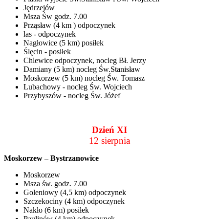
Jędrzejów
Msza Św godz. 7.00
Prząsław (4 km ) odpoczynek
las - odpoczynek
Nagłowice (5 km) posiłek
Ślęcin - posiłek
Chlewice odpoczynek, nocleg Bł. Jerzy
Damiany (5 km) nocleg Św.Stanisław
Moskorzew (5 km) nocleg Św. Tomasz
Lubachowy - nocleg Św. Wojciech
Przybyszów - nocleg Św. Jóżef
Dzień XI
12 sierpnia
Moskorzew – Bystrzanowice
Moskorzew
Msza św. godz. 7.00
Goleniowy (4,5 km) odpoczynek
Szczekociny (4 km) odpoczynek
Nakło (6 km) posiłek
Paulinów (4 km) odpoczynek