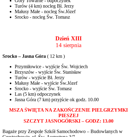
Góry Towarne - odpoczynek
Turów (4 km) nocleg Bł. Jerzy
Małusy Małe - nocleg Św.Józef
Srocko - nocleg Św. Tomasz
Dzień XIII
14 sierpnia
Srocko – Jasna Góra
( 12 km )
Przymiłowice - wyjście Św. Wojciech
Brzyszów - wyjście Św. Stanisław
Turów - wyjście Bł. Jerzy
Małusy Małe - wyjście Św.Józef
Srocko - wyjście Św. Tomasz
Las (5 km) odpoczynek
Jasna Góra (7 km) przyjście ok godz. 10.00
MSZA ŚWIĘTA NA ZAKOŃCZENIE PIELGRZYMKI
PIESZEJ
SZCZYT JASNOGÓRSKI – GODZ: 13.00
Bagaże przy Zespole Szkół Samochodowo – Budowlanych w
Częstochowie, ul. Św. Augustyna 3/7