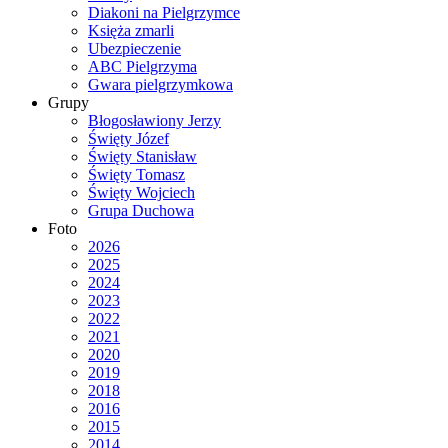
Diakoni na Pielgrzymce
Księża zmarli
Ubezpieczenie
ABC Pielgrzyma
Gwara pielgrzymkowa
Grupy
Błogosławiony Jerzy
Święty Józef
Święty Stanisław
Święty Tomasz
Święty Wojciech
Grupa Duchowa
Foto
2026
2025
2024
2023
2022
2021
2020
2019
2018
2016
2015
2014