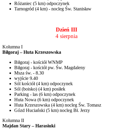
Różaniec (5 km) odpoczynek
Tarnogród (4 km) - nocleg Św. Stanisław
Dzień III
4 sierpnia
Kolumna I
Biłgoraj – Huta Krzeszowska
Biłgoraj - kościół WNMP
Biłgoraj - kościół pw. Św. Magdaleny
Msza św. - 8.30
wyjście 9.40
Sól kościół (4 km) odpoczynek
Sól (boisko) (4 km) posiłek
Parking - las (6 km) odpoczynek
Huta Nowa (6 km) odpoczynek
Huta Krzeszowska (4 km) nocleg Św. Tomasz
Gózd Huciański (5 km) nocleg Bł. Jerzy
Kolumna II
Majdan Stary – Harasiuki