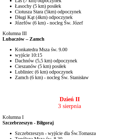
Las (7 km) odpoczynek
Łasochy (5 km) posiłek
Ciotusza Stara (5km) odpoczynek
Długi Kąt (4km) odpoczynek
Józefów (6 km) - nocleg Św. Józef
Kolumna III
Lubaczów – Zamch
Konkatedra Msza św. 9.00
wyjście 10:15
Dachnów (5,5 km) odpoczynek
Cieszanów (5 km) posiłek
Lubliniec (6 km) odpoczynek
Zamch (6 km) - nocleg Św. Stanisław
Dzień II
3 sierpnia
Kolumna I
Szczebrzeszyn - Biłgoraj
Szczebrzeszyn - wyjście dla Św.Tomasza
Topólcza Msza św. 8.30