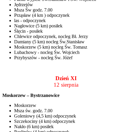
Jędrzejów
Msza Św godz. 7.00
Prząsław (4 km ) odpoczynek
las - odpoczynek
Nagłowice (5 km) posiłek
Ślęcin - posiłek
Chlewice odpoczynek, nocleg Bł. Jerzy
Damiany (5 km) nocleg Św.Stanisław
Moskorzew (5 km) nocleg Św. Tomasz
Lubachowy - nocleg Św. Wojciech
Przybyszów - nocleg Św. Jóżef
Dzień XI
12 sierpnia
Moskorzew – Bystrzanowice
Moskorzew
Msza św. godz. 7.00
Goleniowy (4,5 km) odpoczynek
Szczekociny (4 km) odpoczynek
Nakło (6 km) posiłek
Paulinów (4 km) odpoczynek