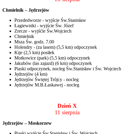
Chmielnik – Jędrzejów
Przededworze - wyjście Św.Stanisław
Łagiewniki - wyjście Św. Józef
Zrecze - wyjśćie Św.Wojciech
Chmielnik
Msza Św. godz. 7.00
Holendry - (za lasem) (5,5 km) odpoczynek
Kije (2,5 km) posiłek
Motkowice (park) (5,5 km) odpoczynek
Jakubów (las zajazd) (6 km) odpoczynek
Piaski odpoczynek, nocleg Św.Stanisław i Św. Wojciech
Jędrzejów (4 km)
Jędrzejów Świętej Trójcy - nocleg
Jędrzejów M.B.Łaskawej - nocleg
Dzień X
11 sierpnia
Jędrzejów – Moskorzew
Piaski wyjście Św.Stanisław i Św. Wojciech