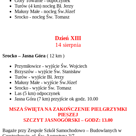
Góry Towarne - odpoczynek
Turów (4 km) nocleg Bł. Jerzy
Małusy Małe - nocleg Św.Józef
Srocko - nocleg Św. Tomasz
Dzień XIII
14 sierpnia
Srocko – Jasna Góra
( 12 km )
Przymiłowice - wyjście Św. Wojciech
Brzyszów - wyjście Św. Stanisław
Turów - wyjście Bł. Jerzy
Małusy Małe - wyjście Św.Józef
Srocko - wyjście Św. Tomasz
Las (5 km) odpoczynek
Jasna Góra (7 km) przyjście ok godz. 10.00
MSZA ŚWIĘTA NA ZAKOŃCZENIE PIELGRZYMKI
PIESZEJ
SZCZYT JASNOGÓRSKI – GODZ: 13.00
Bagaże przy Zespole Szkół Samochodowo – Budowlanych w
Częstochowie, ul. Św. Augustyna 3/7